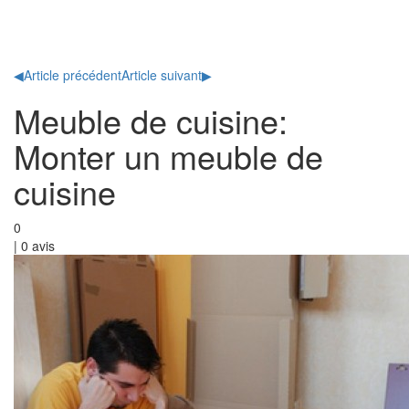
Toggl
naviga
◀
Article précédent
Article suivant
▶
Meuble de cuisine:
Monter un meuble de
cuisine
0
|
0
avis