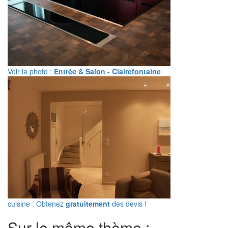
Voir la photo :
Entrée & Salon - Clairefontaine
cuisine : Obtenez
gratuitement
des devis !
Sur le même thème :