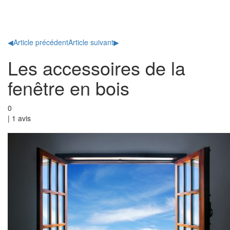
Toggl
naviga
◀
Article précédent
Article suivant
▶
Les accessoires de la
fenêtre en bois
0
|
1
avis