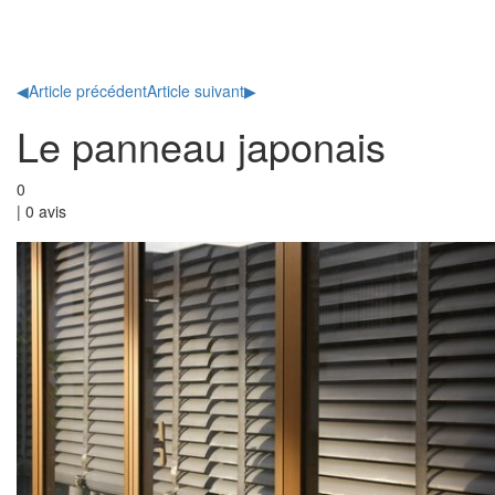
Toggl
naviga
◀
Article précédent
Article suivant
▶
Le panneau japonais
0
|
0
avis