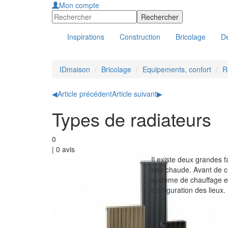
Mon compte
Inspirations
Construction
Bricolage
Dé
IDmaison
Bricolage
Equipements, confort
R
◀
Article précédent
Article suivant
▶
Types de radiateurs
0
|
0
avis
Il existe deux grandes fa
eau chaude. Avant de ch
système de chauffage en 
configuration des lieux.