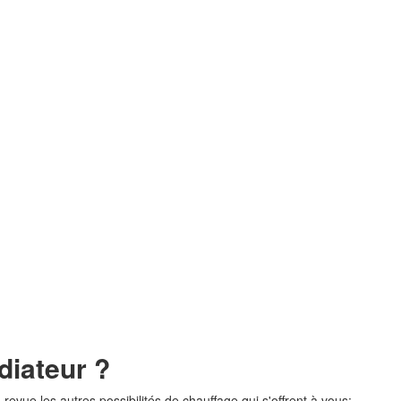
diateur ?
revue les autres possibilités de chauffage qui s'offrent à vous: