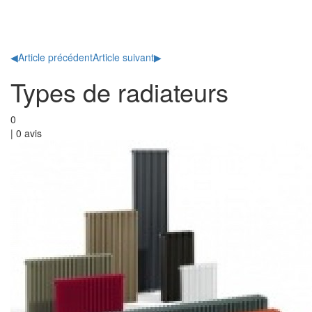
Toggl
naviga
◀
Article précédent
Article suivant
▶
Types de radiateurs
0
|
0
avis