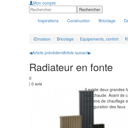
Mon compte
Inspirations
Construction
Bricolage
Dé
IDmaison
Bricolage
Equipements, confort
R
◀
Article précédent
Article suivant
▶
Radiateur en fonte
0
|
0
avis
Il existe deux grandes fa
eau chaude. Avant de ch
système de chauffage en 
configuration des lieux.