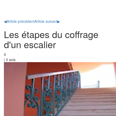
Toggl
naviga
◀
Article précédent
Article suivant
▶
Les étapes du coffrage
d'un escalier
0
|
0
avis