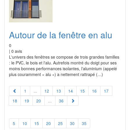
Autour de la fenêtre en alu
0
|
0
avis
L'univers des fenêtres se compose de trois grandes familles
: le PVC, le bois et l'alu. Autrefois montré du doigt pour ses
moins bonnes performances isolantes, l'aluminium (appelé
plus couramment « alu ») a nettement rattrapé (…)
1
...
12
13
14
15
16
17
18
19
20
...
36
5
10
15
20
25
30
35