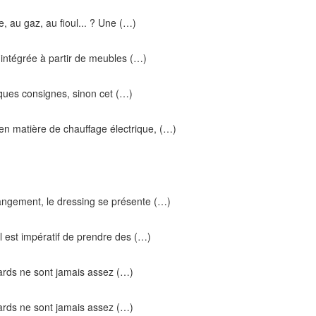
, au gaz, au fioul... ? Une (…)
ne intégrée à partir de meubles (…)
elques consignes, sinon cet (…)
 en matière de chauffage électrique, (…)
ngement, le dressing se présente (…)
l est impératif de prendre des (…)
cards ne sont jamais assez (…)
cards ne sont jamais assez (…)