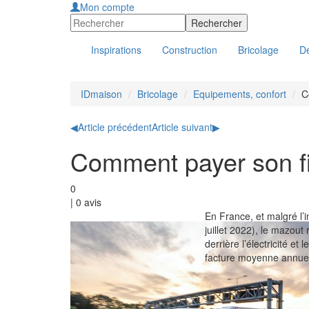
Mon compte
Inspirations
Construction
Bricolage
Dé
IDmaison
Bricolage
Equipements, confort
C
◀
Article précédent
Article suivant
▶
Comment payer son fi
0
|
0
avis
En France, et malgré l’i
juillet 2022), le mazout 
derrière l’électricité et
facture moyenne annuel