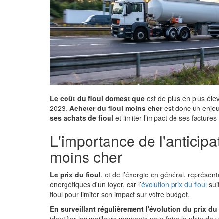
Le coût du fioul domestique
est de plus en plus élev
2023.
Acheter du fioul moins cher
est donc un enje
ses achats de fioul
et limiter l’impact de ses factur
L'importance de l'anticipa
moins cher
Le prix du fioul
, et de l’énergie en général, représe
énergétiques d'un foyer, car l’
évolution prix du fioul
suit
fioul pour limiter son impact sur votre budget.
En surveillant régulièrement l'évolution du prix du 
identifier les meilleurs moments pour faire le plein de 