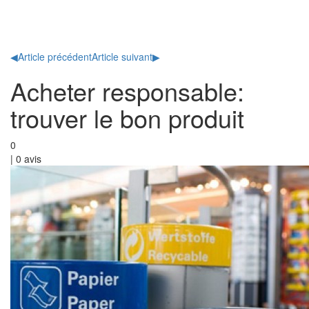
Toggl
naviga
◀
Article précédent
Article suivant
▶
Acheter responsable:
trouver le bon produit
0
|
0
avis