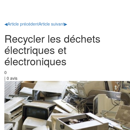
Toggl
naviga
◀
Article précédent
Article suivant
▶
Recycler les déchets
électriques et
électroniques
0
|
0
avis