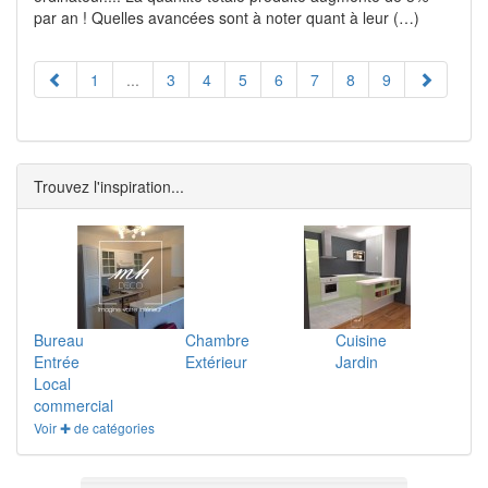
par an ! Quelles avancées sont à noter quant à leur (…)
1
...
3
4
5
6
7
8
9
Trouvez l'inspiration...
Bureau
Chambre
Cuisine
Entrée
Extérieur
Jardin
Local
commercial
Voir ✚ de catégories