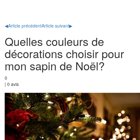
Toggl
naviga
◀
Article précédent
Article suivant
▶
Quelles couleurs de
décorations choisir pour
mon sapin de Noël?
0
|
0
avis