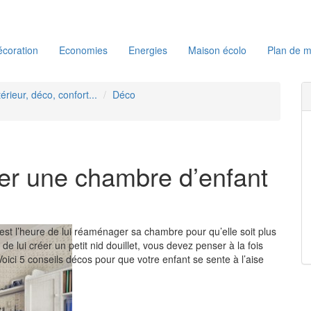
coration
Economies
Energies
Maison écolo
Plan de m
térieur, déco, confort...
Déco
rer une chambre d’enfant
 est l’heure de lui réaménager sa chambre pour qu’elle soit plus
de lui créer un petit nid douillet, vous devez penser à la fois
Voici 5 conseils décos pour que votre enfant se sente à l’aise