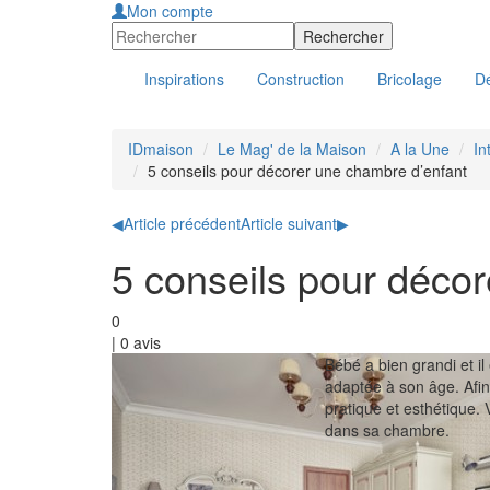
Mon compte
Inspirations
Construction
Bricolage
Dé
IDmaison
Le Mag' de la Maison
A la Une
In
5 conseils pour décorer une chambre d’enfant
◀
Article précédent
Article suivant
▶
5 conseils pour déco
0
|
0
avis
Bébé a bien grandi et il
adaptée à son âge. Afin 
pratique et esthétique. 
dans sa chambre.