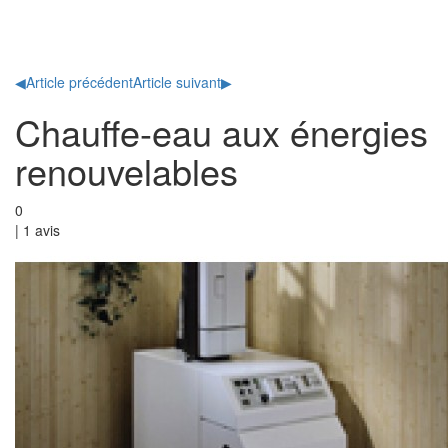
Toggl
naviga
◀
Article précédent
Article suivant
▶
Chauffe-eau aux énergies
renouvelables
0
|
1
avis