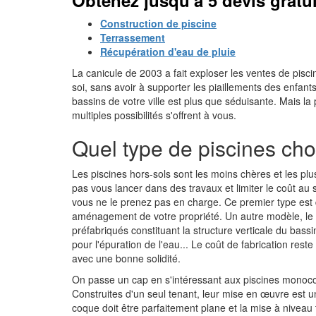
Obtenez jusqu'à 5 devis gratui
Construction de piscine
Terrassement
Récupération d'eau de pluie
La canicule de 2003 a fait exploser les ventes de pisci
soi, sans avoir à supporter les piaillements des enfant
bassins de votre ville est plus que séduisante. Mais la
multiples possibilités s'offrent à vous.
Quel type de piscines choi
Les piscines hors-sols sont les moins chères et les plu
pas vous lancer dans des travaux et limiter le coût a
vous ne le prenez pas en charge. Ce premier type est 
aménagement de votre propriété. Un autre modèle, le k
préfabriqués constituant la structure verticale du bassin
pour l'épuration de l'eau... Le coût de fabrication rest
avec une bonne solidité.
On passe un cap en s'intéressant aux piscines monocoq
Construites d'un seul tenant, leur mise en œuvre est une
coque doit être parfaitement plane et la mise à niveau