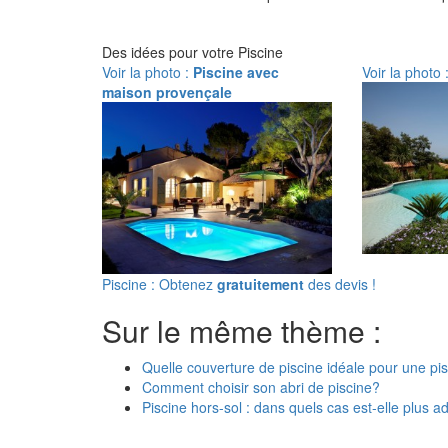
Des idées pour votre Piscine
Voir la photo :
Piscine avec
Voir la photo 
maison provençale
Piscine : Obtenez
gratuitement
des devis !
Sur le même thème :
Quelle couverture de piscine idéale pour une pis
Comment choisir son abri de piscine?
Piscine hors-sol : dans quels cas est-elle plus 