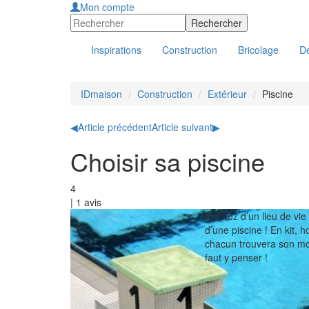
Mon compte
Inspirations
Construction
Bricolage
Dé
IDmaison
Construction
Extérieur
Piscine
◀
Article précédent
Article suivant
▶
Choisir sa piscine
4
|
1
avis
Profitez d’un lieu de vie
d’une piscine ! En kit,
chacun trouvera son mod
faut y penser !