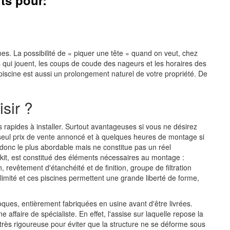
ts pour:
nes. La possibilité de « piquer une tête » quand on veut, chez
s qui jouent, les coups de coude des nageurs et les horaires des
 piscine est aussi un prolongement naturel de votre propriété. De
sir ?
s rapides à installer. Surtout avantageuses si vous ne désirez
u seul prix de vente annoncé et à quelques heures de montage si
donc le plus abordable mais ne constitue pas un réel
it, est constitué des éléments nécessaires au montage :
, revêtement d'étanchéité et de finition, groupe de filtration
e limité et ces piscines permettent une grande liberté de forme,
ues, entièrement fabriquées en usine avant d'être livrées.
 affaire de spécialiste. En effet, l'assise sur laquelle repose la
 très rigoureuse pour éviter que la structure ne se déforme sous