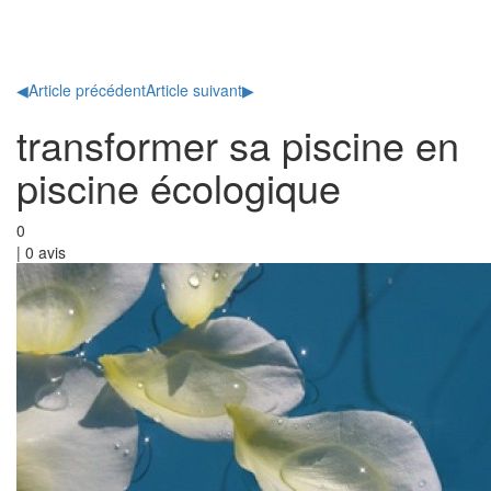
Toggl
naviga
◀
Article précédent
Article suivant
▶
transformer sa piscine en
piscine écologique
0
|
0
avis