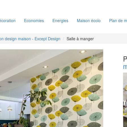
coration
Economies
Energies
Maison écolo
Plan de m
ion design maison - Except Design
Salle à manger
P
m