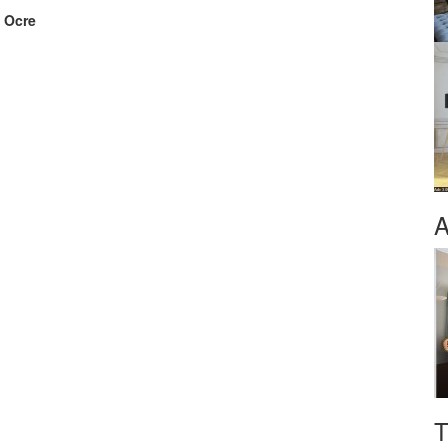
, Ocre
A
T