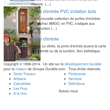
mesure. (…)
Porte d'entrée PVC imitation bois
Cette nouvelle collection de portes d'entrées
PE70 chez AMGO, en PVC; s'adapte aux
construction (…)
Porte d'entrée
Pleine ou vitrée, la porte d'entrée jouera la carte
de l’intimité ou de la lumière. Son esthétique
(…)
Copyright © 1998-2014 - Un site sur le
développement durable
pour la
maison
de Groupe Durable.com - Tous droits réservés.
Devis Travaux
Partenariat
Artisans
Services
Calculettes
Définitions
Les Pros
Suivez-nous
A la Une