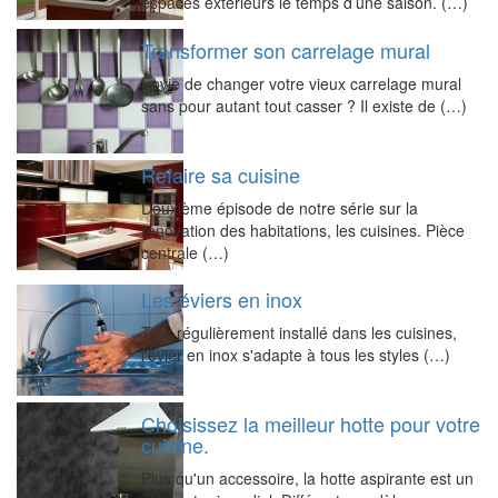
espaces extérieurs le temps d’une saison. (…)
Transformer son carrelage mural
Envie de changer votre vieux carrelage mural
sans pour autant tout casser ? Il existe de (…)
Refaire sa cuisine
Deuxième épisode de notre série sur la
rénovation des habitations, les cuisines. Pièce
centrale (…)
Les éviers en inox
Très régulièrement installé dans les cuisines,
l'évier en inox s'adapte à tous les styles (…)
Choisissez la meilleur hotte pour votre
cuisine.
Plus qu'un accessoire, la hotte aspirante est un