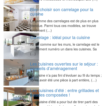
Bien choisir son carrelage pour la
cuisine
La gamme des carrelages est de plus en plus
étendue. Parmi tous ces modèles, se trouve
forcément (…)
Carrelage : idéal pour la cuisine
Au sol comme sur les murs, le carrelage est le
revêtement numéro un dans les cuisines. Sa
(…)
Les cuisines ouvertes sur le séjour :
conseils d’aménagement
La cuisine n’a pas fini d’évoluer au fil du temps ;
après avoir été une pièce à part entière, (…)
Les cuisines d’été : entre grillades et
salades composées !
Une cuisine d’été a pour but de tirer parti des