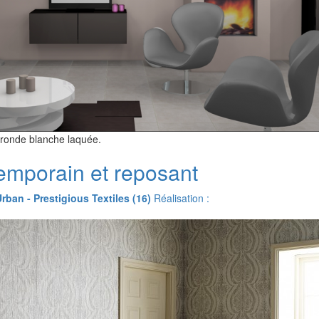
 ronde blanche laquée.
emporain et reposant
Urban - Prestigious Textiles (16)
Réalisation :