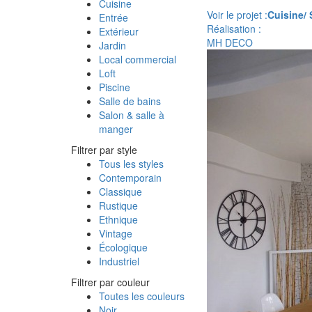
Cuisine
Voir le projet :
Cuisine/ 
Entrée
Réalisation :
Extérieur
MH DECO
Jardin
Local commercial
Loft
Piscine
Salle de bains
Salon & salle à
manger
Filtrer par style
Tous les styles
Contemporain
Classique
Rustique
Ethnique
Vintage
Écologique
Industriel
Filtrer par couleur
Toutes les couleurs
Noir