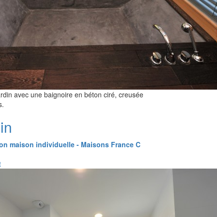
jardin avec une baignoire en béton ciré, creusée
s.
in
on maison individuelle - Maisons France C
t