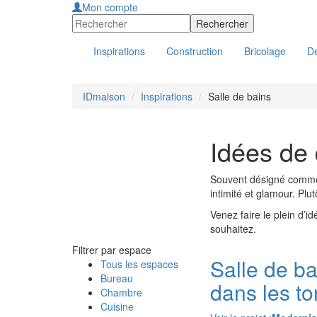
Mon compte
Inspirations
Construction
Bricolage
Dé
IDmaison
Inspirations
Salle de bains
Idées de 
Souvent désigné comme l’
intimité et glamour. Pl
Venez faire le plein d’i
souhaitez.
Filtrer par espace
Salle de b
Tous les espaces
Bureau
dans les to
Chambre
Cuisine