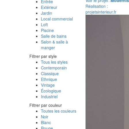
Voir le projet :
Modernisa
Entrée
Réalisation :
Extérieur
projetsinterieur.fr
Jardin
Local commercial
Loft
Piscine
Salle de bains
Salon & salle à
manger
Filtrer par style
Tous les styles
Contemporain
Classique
Ethnique
Vintage
Écologique
Industriel
Filtrer par couleur
Toutes les couleurs
Noir
Blanc
Rouge