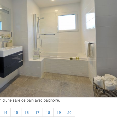
n d'une salle de bain avec baignoire.
14
15
16
17
18
19
20