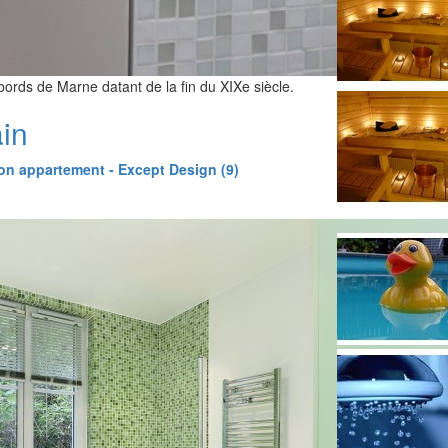
ords de Marne datant de la fin du XIXe siècle.
ain
on appartement - Except Design (9)