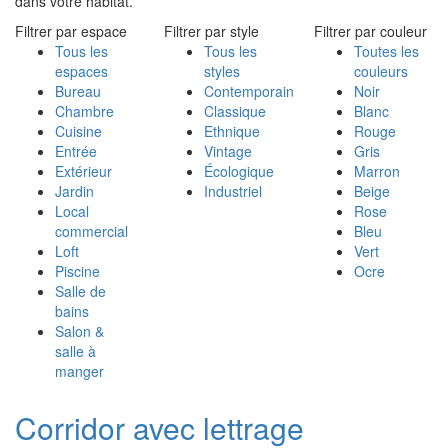
dans votre habitat.
Filtrer par espace
Filtrer par style
Filtrer par couleur
Tous les
Tous les
Toutes les
espaces
styles
couleurs
Bureau
Contemporain
Noir
Chambre
Classique
Blanc
Cuisine
Ethnique
Rouge
Entrée
Vintage
Gris
Extérieur
Écologique
Marron
Jardin
Industriel
Beige
Local
Rose
commercial
Bleu
Loft
Vert
Piscine
Ocre
Salle de
bains
Salon &
salle à
manger
Corridor avec lettrage