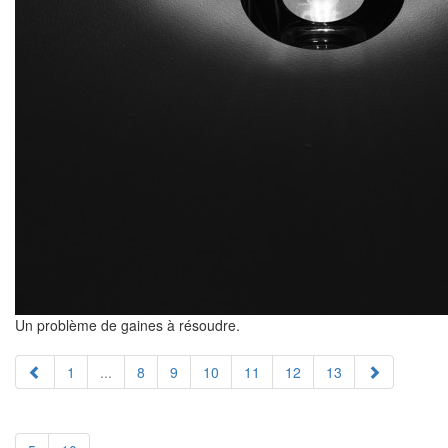
Un problème de gaines à résoudre.
1
...
8
9
10
11
12
13