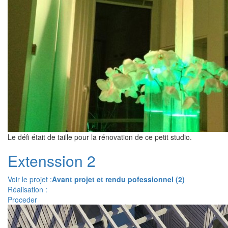
Le défi était de taille pour la rénovation de ce petit studio.
Extenssion 2
Voir le projet :
Avant projet et rendu pofessionnel (2)
Réalisation :
Proceder