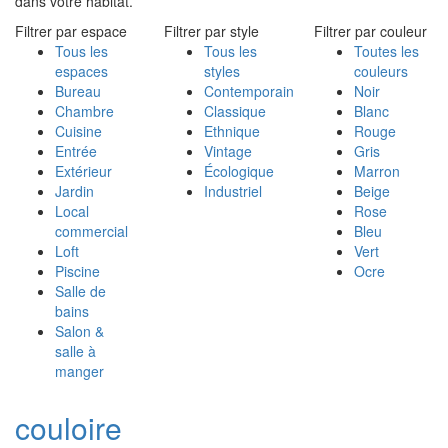
dans votre habitat.
Filtrer par espace
Filtrer par style
Filtrer par couleur
Tous les
Tous les
Toutes les
espaces
styles
couleurs
Bureau
Contemporain
Noir
Chambre
Classique
Blanc
Cuisine
Ethnique
Rouge
Entrée
Vintage
Gris
Extérieur
Écologique
Marron
Jardin
Industriel
Beige
Local
Rose
commercial
Bleu
Loft
Vert
Piscine
Ocre
Salle de
bains
Salon &
salle à
manger
couloire