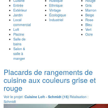
Cuisine
Rustique
Rouge
Entrée
Ethnique
Gris
Extérieur
Vintage
Marron
Jardin
Écologique
Beige
Local
Industriel
Rose
commercial
Bleu
Loft
Vert
Piscine
Ocre
Salle de
bains
Salon &
salle à
manger
Placards de rangements de
cuisine aux couleurs grise et
rouge
Voir le projet :
Cuisine Loft - Schmidt (15)
Réalisation :
Schmidt