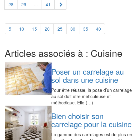
28
29
...
41
5
10
15
20
25
30
35
40
Articles associés à : Cuisine
Poser un carrelage au
sol dans une cuisine
Pour être réussie, la pose d’un carrelage
au sol doit être méticuleuse et
méthodique. Elle (…)
Bien choisir son
carrelage pour la cuisine
La gamme des carrelages est de plus en