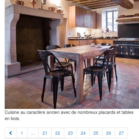
Cuisine au caractère ancien avec de nombreux placards et tables
en bois.
1
...
21
22
23
24
25
26
27