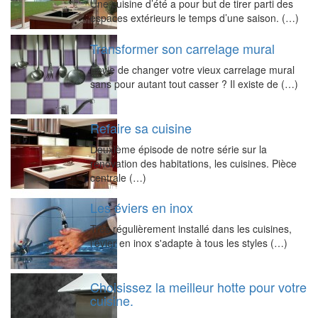
Une cuisine d’été a pour but de tirer parti des
espaces extérieurs le temps d’une saison. (…)
Transformer son carrelage mural
Envie de changer votre vieux carrelage mural
sans pour autant tout casser ? Il existe de (…)
Refaire sa cuisine
Deuxième épisode de notre série sur la
rénovation des habitations, les cuisines. Pièce
centrale (…)
Les éviers en inox
Très régulièrement installé dans les cuisines,
l'évier en inox s'adapte à tous les styles (…)
Choisissez la meilleur hotte pour votre
cuisine.