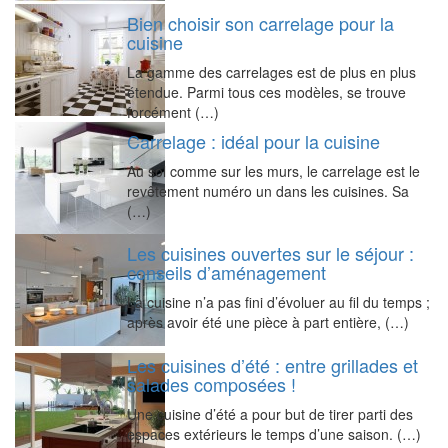
Bien choisir son carrelage pour la
cuisine
La gamme des carrelages est de plus en plus
étendue. Parmi tous ces modèles, se trouve
forcément (…)
Carrelage : idéal pour la cuisine
Au sol comme sur les murs, le carrelage est le
revêtement numéro un dans les cuisines. Sa
(…)
Les cuisines ouvertes sur le séjour :
conseils d’aménagement
La cuisine n’a pas fini d’évoluer au fil du temps ;
après avoir été une pièce à part entière, (…)
Les cuisines d’été : entre grillades et
salades composées !
Une cuisine d’été a pour but de tirer parti des
espaces extérieurs le temps d’une saison. (…)