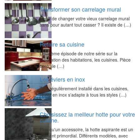
Transformer son carrelage mural
Envie de changer votre vieux carrelage mural
sans pour autant tout casser ? Il existe de (…)
Refaire sa cuisine
Deuxième épisode de notre série sur la
rénovation des habitations, les cuisines. Pièce
centrale (…)
Les éviers en inox
Très régulièrement installé dans les cuisines,
l'évier en inox s'adapte à tous les styles (…)
Choisissez la meilleur hotte pour votre
cuisine.
Plus qu'un accessoire, la hotte aspirante est un
élément primordial. Différents modèles, avec