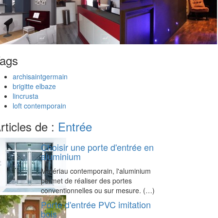
ags
archisaintgermain
brigitte elbaze
lincrusta
loft contemporain
rticles de :
Entrée
Choisir une porte d'entrée en
aluminium
Matériau contemporain, l'aluminium
permet de réaliser des portes
conventionnelles ou sur mesure. (…)
Porte d'entrée PVC imitation
bois