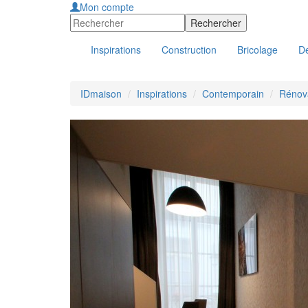
Mon compte
Inspirations
Construction
Bricolage
Dé
IDmaison
Inspirations
Contemporain
Rénova