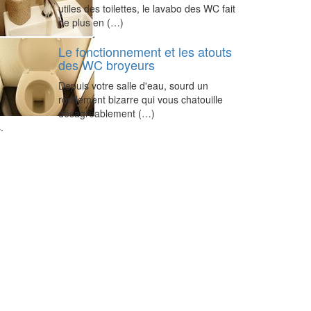
utiles des toilettes, le lavabo des WC fait
de plus en (…)
Le fonctionnement et les atouts
des WC broyeurs
Depuis votre salle d'eau, sourd un
ronflement bizarre qui vous chatouille
désagréablement (…)
.