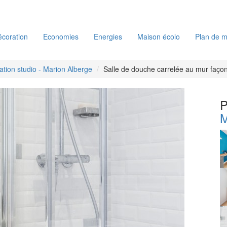
coration
Economies
Energies
Maison écolo
Plan de m
tion studio - Marion Alberge
Salle de douche carrelée au mur façon
P
M