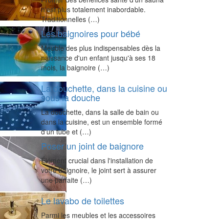
n'est plus totalement inabordable.
Traditionnelles (…)
Les baignoires pour bébé
Meuble des plus indispensables dès la
naissance d'un enfant jusqu'à ses 18
mois, la baignoire (…)
La douchette, dans la cuisine ou
sous la douche
La douchette, dans la salle de bain ou
dans la cuisine, est un ensemble formé
d'un tube et (…)
Poser un joint de baignore
Élément crucial dans l'installation de
votre baignoire, le joint sert à assurer
une parfaite (…)
Le lavabo de toilettes
Parmi les meubles et les accessoires