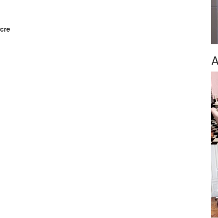
Ocre
A