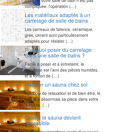
murs de votre salle de bain n’est pas
compliquée, l’opération (…)
Les matériaux adaptés à un
carrelage de salle de bains
Les carreaux de faïence, céramique,
grès, ciment sont particulièrement
adaptés pour résister (…)
Pourquoi poser du carrelage
dans une salle de bains ?
Facile à poser et à entretenir, le
carrelage est l’ami des pièces humides,
et à fortiori de (…)
Installer un sauna chez soi
Symbole de relaxation et de bien-être, le
sauna a désormais sa place dans votre
domicile. (…)
Quand le sauna devient
accessible
Profiter des bénéfices santé d'un sauna