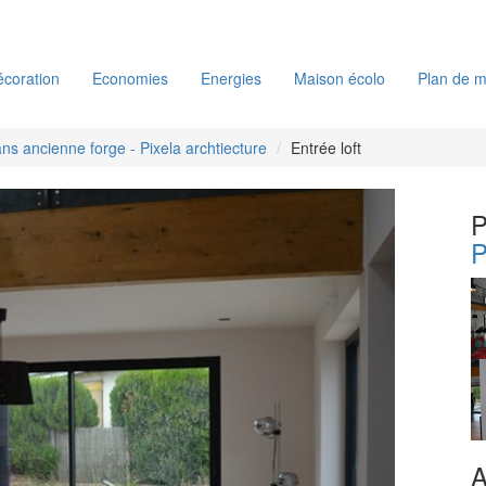
coration
Economies
Energies
Maison écolo
Plan de m
ans ancienne forge - Pixela archtiecture
Entrée loft
P
P
A