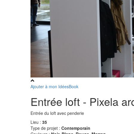
Ajouter à mon IdéesBook
Entrée loft - Pixela ar
Entrée du loft avec penderie
Lieu :
35
Type de projet :
Contemporain