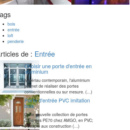
ags
bois
entrée
loft
penderie
rticles de :
Entrée
Choisir une porte d'entrée en
aluminium
Matériau contemporain, l'aluminium
permet de réaliser des portes
conventionnelles ou sur mesure. (…)
Porte d'entrée PVC imitation
bois
Cette nouvelle collection de portes
d'entrées PE70 chez AMGO, en PVC;
s'adapte aux construction (…)