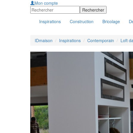
Mon compte
Inspirations
Construction
Bricolage
Dé
IDmaison
Inspirations
Contemporain
Loft d