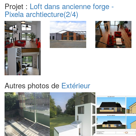
Projet :
Loft dans ancienne forge -
Pixela archtiecture
(2/4)
Autres photos de
Extérieur