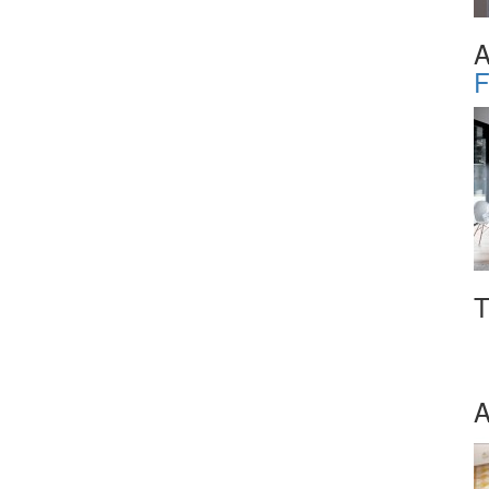
A
T
A