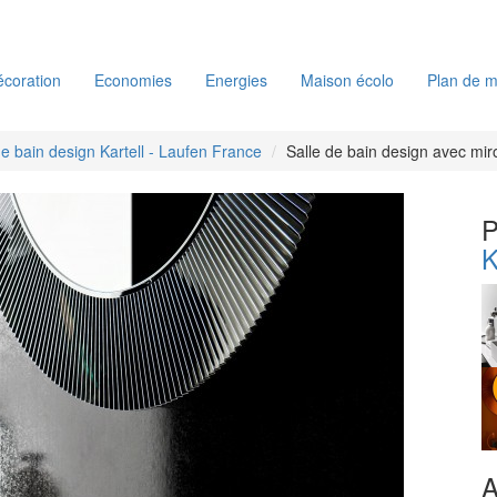
coration
Economies
Energies
Maison écolo
Plan de m
de bain design Kartell - Laufen France
Salle de bain design avec miroi
P
K
A