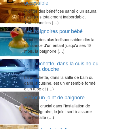
accessible
Profiter des bénéfices santé d'un sauna
n'est plus totalement inabordable.
Traditionnelles (…)
Les baignoires pour bébé
Meuble des plus indispensables dès la
naissance d'un enfant jusqu'à ses 18
mois, la baignoire (…)
La douchette, dans la cuisine ou
sous la douche
La douchette, dans la salle de bain ou
dans la cuisine, est un ensemble formé
d'un tube et (…)
Poser un joint de baignore
Élément crucial dans l'installation de
votre baignoire, le joint sert à assurer
une parfaite (…)