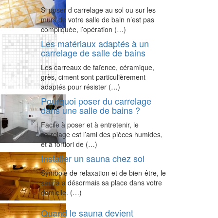
Si poser d carrelage au sol ou sur les
murs de votre salle de bain n’est pas
compliquée, l’opération (…)
Les matériaux adaptés à un
carrelage de salle de bains
Les carreaux de faïence, céramique,
grès, ciment sont particulièrement
adaptés pour résister (…)
Pourquoi poser du carrelage
dans une salle de bains ?
Facile à poser et à entretenir, le
carrelage est l’ami des pièces humides,
et à fortiori de (…)
Installer un sauna chez soi
Symbole de relaxation et de bien-être, le
sauna a désormais sa place dans votre
domicile. (…)
Quand le sauna devient