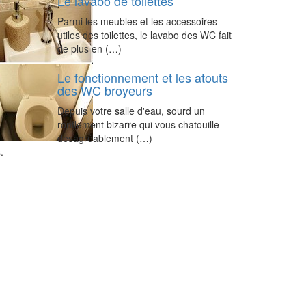
Le lavabo de toilettes
Parmi les meubles et les accessoires
utiles des toilettes, le lavabo des WC fait
de plus en (…)
Le fonctionnement et les atouts
des WC broyeurs
Depuis votre salle d'eau, sourd un
ronflement bizarre qui vous chatouille
désagréablement (…)
.