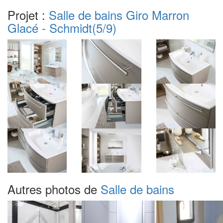
Projet :
Salle de bains Giro Marron
Glacé - Schmidt
(5/9)
Autres photos de
Salle de bains