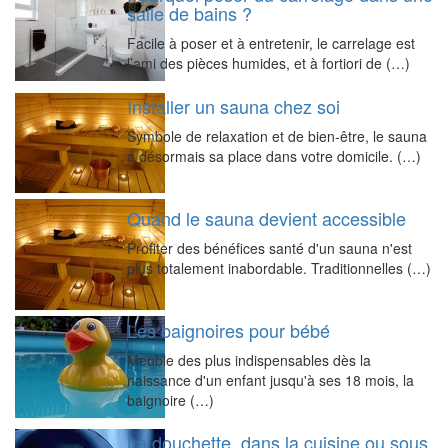
salle de bains ?
Facile à poser et à entretenir, le carrelage est
l’ami des pièces humides, et à fortiori de (…)
Installer un sauna chez soi
Symbole de relaxation et de bien-être, le sauna
a désormais sa place dans votre domicile. (…)
Quand le sauna devient accessible
Profiter des bénéfices santé d'un sauna n'est
plus totalement inabordable. Traditionnelles (…)
Les baignoires pour bébé
Meuble des plus indispensables dès la
naissance d'un enfant jusqu'à ses 18 mois, la
baignoire (…)
La douchette, dans la cuisine ou sous