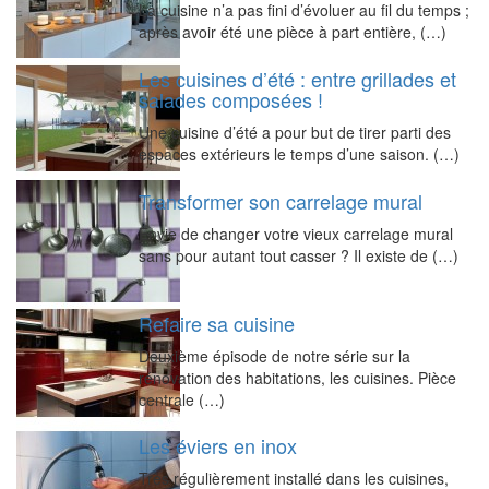
La cuisine n’a pas fini d’évoluer au fil du temps ;
après avoir été une pièce à part entière, (…)
Les cuisines d’été : entre grillades et
salades composées !
Une cuisine d’été a pour but de tirer parti des
espaces extérieurs le temps d’une saison. (…)
Transformer son carrelage mural
Envie de changer votre vieux carrelage mural
sans pour autant tout casser ? Il existe de (…)
Refaire sa cuisine
Deuxième épisode de notre série sur la
rénovation des habitations, les cuisines. Pièce
centrale (…)
Les éviers en inox
Très régulièrement installé dans les cuisines,