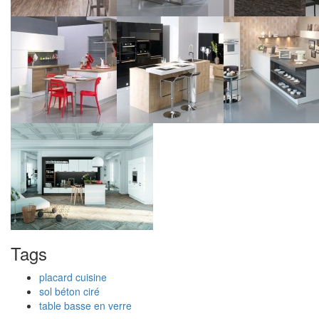
Tags
placard cuisine
sol béton ciré
table basse en verre