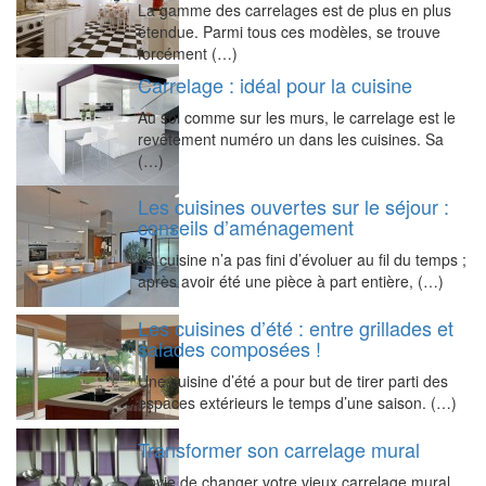
La gamme des carrelages est de plus en plus
étendue. Parmi tous ces modèles, se trouve
forcément (…)
Carrelage : idéal pour la cuisine
Au sol comme sur les murs, le carrelage est le
revêtement numéro un dans les cuisines. Sa
(…)
Les cuisines ouvertes sur le séjour :
conseils d’aménagement
La cuisine n’a pas fini d’évoluer au fil du temps ;
après avoir été une pièce à part entière, (…)
Les cuisines d’été : entre grillades et
salades composées !
Une cuisine d’été a pour but de tirer parti des
espaces extérieurs le temps d’une saison. (…)
Transformer son carrelage mural
Envie de changer votre vieux carrelage mural