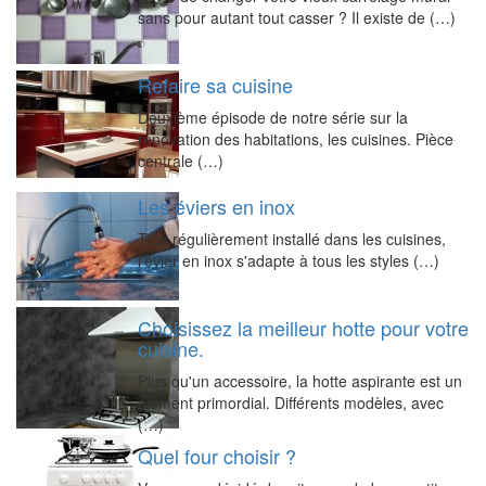
sans pour autant tout casser ? Il existe de (…)
Refaire sa cuisine
Deuxième épisode de notre série sur la
rénovation des habitations, les cuisines. Pièce
centrale (…)
Les éviers en inox
Très régulièrement installé dans les cuisines,
l'évier en inox s'adapte à tous les styles (…)
Choisissez la meilleur hotte pour votre
cuisine.
Plus qu'un accessoire, la hotte aspirante est un
élément primordial. Différents modèles, avec
(…)
Quel four choisir ?