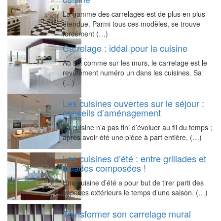
La gamme des carrelages est de plus en plus
étendue. Parmi tous ces modèles, se trouve
forcément (…)
Carrelage : idéal pour la cuisine
Au sol comme sur les murs, le carrelage est le
revêtement numéro un dans les cuisines. Sa
(…)
Les cuisines ouvertes sur le séjour :
conseils d’aménagement
La cuisine n’a pas fini d’évoluer au fil du temps ;
après avoir été une pièce à part entière, (…)
Les cuisines d’été : entre grillades et
salades composées !
Une cuisine d’été a pour but de tirer parti des
espaces extérieurs le temps d’une saison. (…)
Transformer son carrelage mural