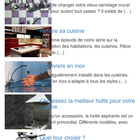
Envie de changer votre vieux carrelage mural
sans pour autant tout casser ? Il existe de (…)
Refaire sa cuisine
Deuxième épisode de notre série sur la
rénovation des habitations, les cuisines. Pièce
centrale (…)
Les éviers en inox
Très régulièrement installé dans les cuisines,
l'évier en inox s'adapte à tous les styles (…)
Choisissez la meilleur hotte pour votre
cuisine.
Plus qu'un accessoire, la hotte aspirante est un
élément primordial. Différents modèles, avec
(…)
Quel four choisir ?