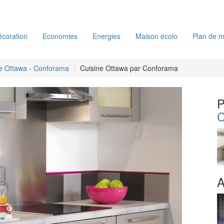
coration
Economies
Energies
Maison écolo
Plan de m
e Ottawa - Conforama
Cuisine Ottawa par Conforama
P
C
A