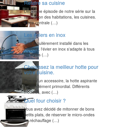
Refaire sa cuisine
Deuxième épisode de notre série sur la
rénovation des habitations, les cuisines.
Pièce centrale (…)
Les éviers en inox
Très régulièrement installé dans les
cuisines, l'évier en inox s'adapte à tous
les styles (…)
Choisissez la meilleur hotte pour
votre cuisine.
Plus qu'un accessoire, la hotte aspirante
est un élément primordial. Différents
modèles, avec (…)
Quel four choisir ?
Vous avez décidé de mitonner de bons
petits plats, de réserver le micro-ondes
au réchauffage (…)