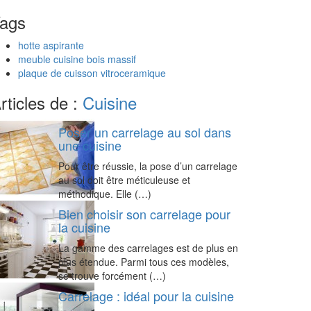
ags
hotte aspirante
meuble cuisine bois massif
plaque de cuisson vitroceramique
rticles de :
Cuisine
Poser un carrelage au sol dans
une cuisine
Pour être réussie, la pose d’un carrelage
au sol doit être méticuleuse et
méthodique. Elle (…)
Bien choisir son carrelage pour
la cuisine
La gamme des carrelages est de plus en
plus étendue. Parmi tous ces modèles,
se trouve forcément (…)
Carrelage : idéal pour la cuisine