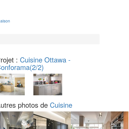
aison
rojet :
Cuisine Ottawa -
onforama
(2/2)
utres photos de
Cuisine