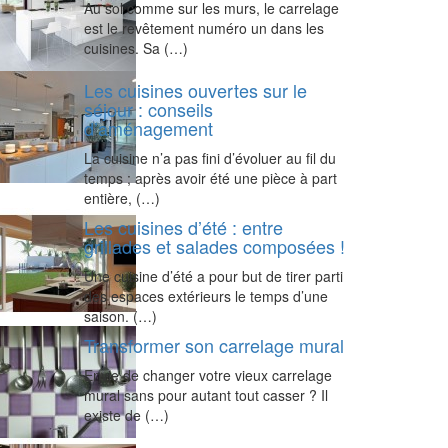
Au sol comme sur les murs, le carrelage
est le revêtement numéro un dans les
cuisines. Sa (…)
Les cuisines ouvertes sur le
séjour : conseils
d’aménagement
La cuisine n’a pas fini d’évoluer au fil du
temps ; après avoir été une pièce à part
entière, (…)
Les cuisines d’été : entre
grillades et salades composées !
Une cuisine d’été a pour but de tirer parti
des espaces extérieurs le temps d’une
saison. (…)
Transformer son carrelage mural
Envie de changer votre vieux carrelage
mural sans pour autant tout casser ? Il
existe de (…)