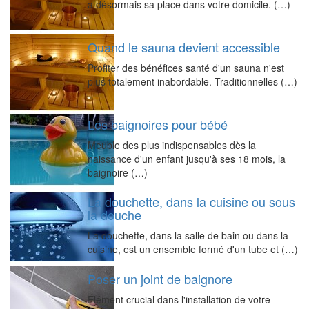
a désormais sa place dans votre domicile. (…)
Quand le sauna devient accessible
Profiter des bénéfices santé d'un sauna n'est
plus totalement inabordable. Traditionnelles (…)
Les baignoires pour bébé
Meuble des plus indispensables dès la
naissance d'un enfant jusqu'à ses 18 mois, la
baignoire (…)
La douchette, dans la cuisine ou sous
la douche
La douchette, dans la salle de bain ou dans la
cuisine, est un ensemble formé d'un tube et (…)
Poser un joint de baignore
Élément crucial dans l'installation de votre