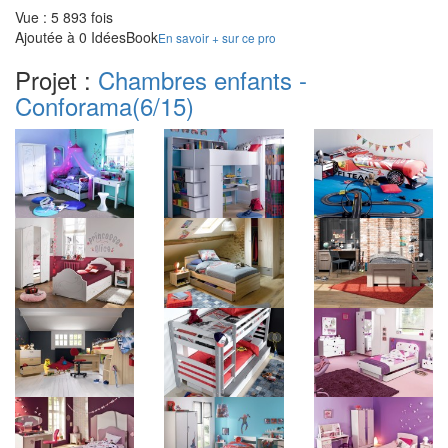
Vue : 5 893 fois
Ajoutée à 0 IdéesBook
En savoir + sur ce pro
Projet :
Chambres enfants -
Conforama
(6/15)