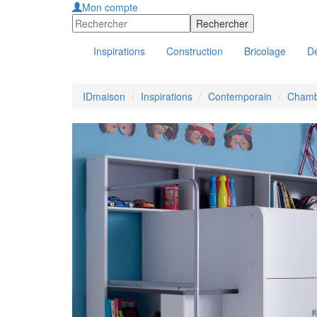
Mon compte
Inspirations
Construction
Bricolage
Dé
IDmaison
Inspirations
Contemporain
Chamb