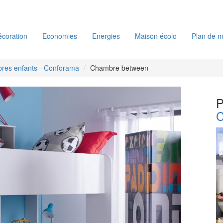
coration
Economies
Energies
Maison écolo
Plan de m
res enfants - Conforama
Chambre between
P
C