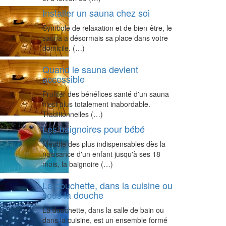
Installer un sauna chez soi
Symbole de relaxation et de bien-être, le
sauna a désormais sa place dans votre
domicile. (…)
Quand le sauna devient
accessible
Profiter des bénéfices santé d'un sauna
n'est plus totalement inabordable.
Traditionnelles (…)
Les baignoires pour bébé
Meuble des plus indispensables dès la
naissance d'un enfant jusqu'à ses 18
mois, la baignoire (…)
La douchette, dans la cuisine ou
sous la douche
La douchette, dans la salle de bain ou
dans la cuisine, est un ensemble formé