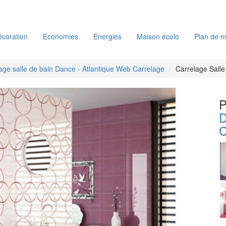
coration
Economies
Energies
Maison écolo
Plan de m
age salle de bain Dance - Atlantique Web Carrelage
Carrelage Salle
P
D
C