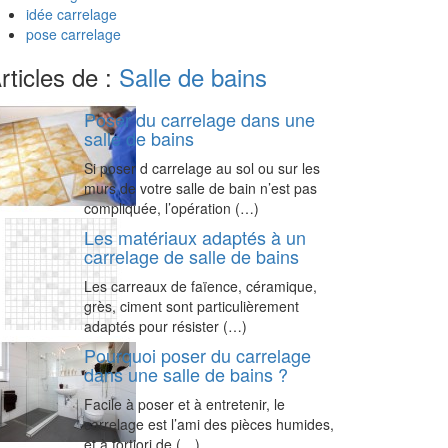
idée carrelage
pose carrelage
rticles de :
Salle de bains
Poser du carrelage dans une
salle de bains
Si poser d carrelage au sol ou sur les
murs de votre salle de bain n’est pas
compliquée, l’opération (…)
Les matériaux adaptés à un
carrelage de salle de bains
Les carreaux de faïence, céramique,
grès, ciment sont particulièrement
adaptés pour résister (…)
Pourquoi poser du carrelage
dans une salle de bains ?
Facile à poser et à entretenir, le
carrelage est l’ami des pièces humides,
et à fortiori de (…)