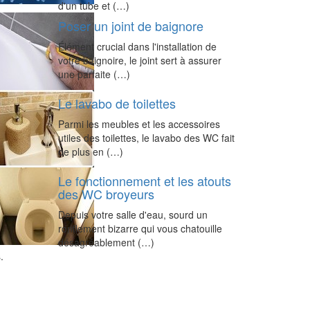
d'un tube et (…)
Poser un joint de baignore
Élément crucial dans l'installation de
votre baignoire, le joint sert à assurer
une parfaite (…)
Le lavabo de toilettes
Parmi les meubles et les accessoires
utiles des toilettes, le lavabo des WC fait
de plus en (…)
Le fonctionnement et les atouts
des WC broyeurs
Depuis votre salle d'eau, sourd un
ronflement bizarre qui vous chatouille
désagréablement (…)
.