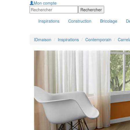
Mon compte
Inspirations
Construction
Bricolage
Dé
IDmaison
Inspirations
Contemporain
Carrel