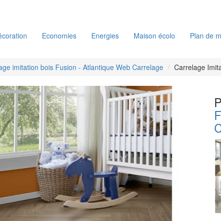
coration
Economies
Energies
Maison écolo
Plan de m
age imitation bois Fusion - Atlantique Web Carrelage
Carrelage Imita
P
F
C