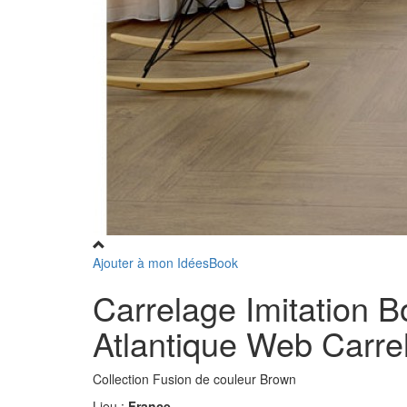
Ajouter à mon IdéesBook
Carrelage Imitation Bo
Atlantique Web Carre
Collection Fusion de couleur Brown
Lieu :
France