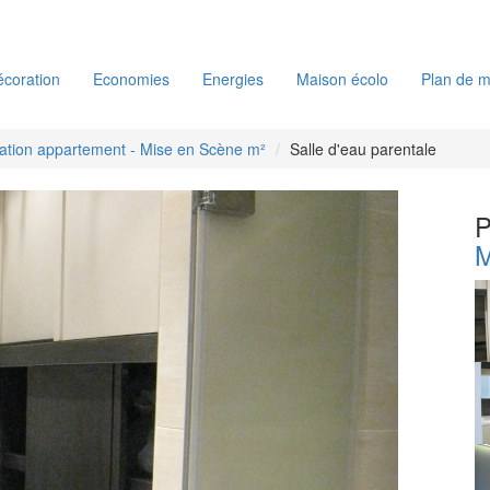
coration
Economies
Energies
Maison écolo
Plan de m
tion appartement - Mise en Scène m²
Salle d'eau parentale
P
M