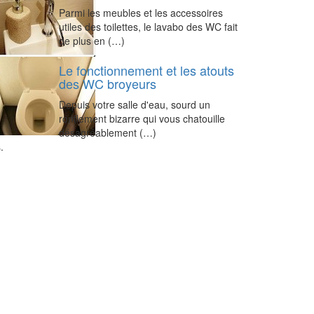
Parmi les meubles et les accessoires
utiles des toilettes, le lavabo des WC fait
de plus en (…)
Le fonctionnement et les atouts
des WC broyeurs
Depuis votre salle d'eau, sourd un
ronflement bizarre qui vous chatouille
désagréablement (…)
.