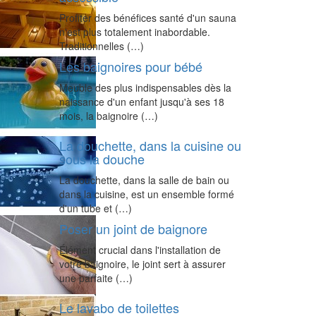
Profiter des bénéfices santé d'un sauna
n'est plus totalement inabordable.
Traditionnelles (…)
Les baignoires pour bébé
Meuble des plus indispensables dès la
naissance d'un enfant jusqu'à ses 18
mois, la baignoire (…)
La douchette, dans la cuisine ou
sous la douche
La douchette, dans la salle de bain ou
dans la cuisine, est un ensemble formé
d'un tube et (…)
Poser un joint de baignore
Élément crucial dans l'installation de
votre baignoire, le joint sert à assurer
une parfaite (…)
Le lavabo de toilettes