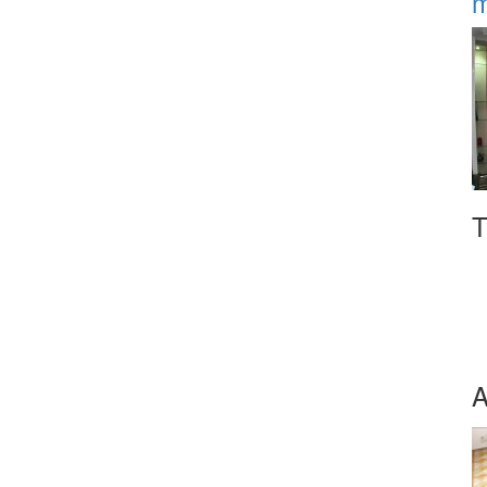
m
T
A