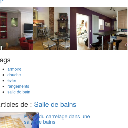
²
ags
armoire
douche
évier
rangements
salle de bain
rticles de :
Salle de bains
Poser du carrelage dans une
salle de bains