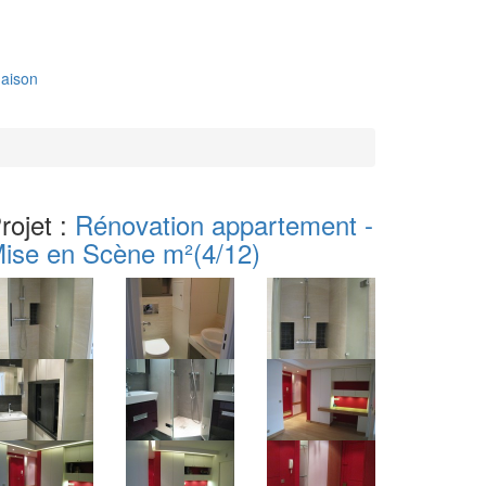
aison
rojet :
Rénovation appartement -
ise en Scène m²
(4/12)