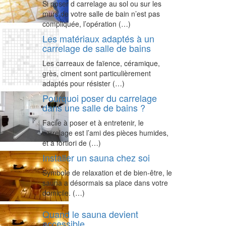
Si poser d carrelage au sol ou sur les
murs de votre salle de bain n’est pas
compliquée, l’opération (…)
Les matériaux adaptés à un
carrelage de salle de bains
Les carreaux de faïence, céramique,
grès, ciment sont particulièrement
adaptés pour résister (…)
Pourquoi poser du carrelage
dans une salle de bains ?
Facile à poser et à entretenir, le
carrelage est l’ami des pièces humides,
et à fortiori de (…)
Installer un sauna chez soi
Symbole de relaxation et de bien-être, le
sauna a désormais sa place dans votre
domicile. (…)
Quand le sauna devient
accessible