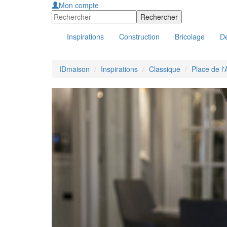
Mon compte
Inspirations
Construction
Bricolage
Dé
IDmaison
Inspirations
Classique
Place de l'