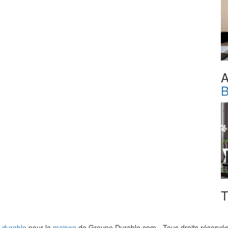
A
B
T
 durable
pour la
maison
de Groupe Durable.com - Tous droits réservés