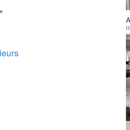
rt
A
m
ieurs