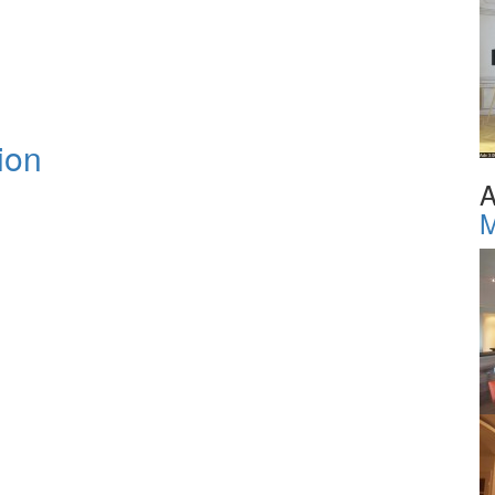
ion
A
M