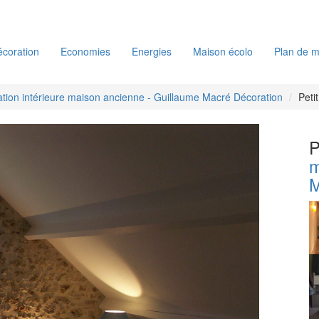
coration
Economies
Energies
Maison écolo
Plan de m
ation intérieure maison ancienne - Guillaume Macré Décoration
Peti
P
m
M