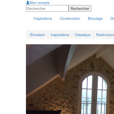
Mon compte
Inspirations
Construction
Bricolage
Dé
IDmaison
Inspirations
Classique
Restructur