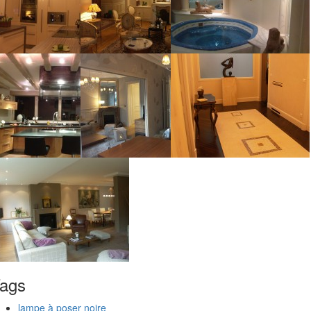
ags
lampe à poser noire