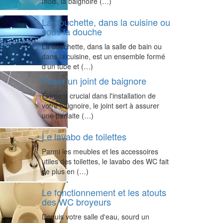
mois, la baignoire (…)
La douchette, dans la cuisine ou
sous la douche
La douchette, dans la salle de bain ou
dans la cuisine, est un ensemble formé
d'un tube et (…)
Poser un joint de baignore
Élément crucial dans l'installation de
votre baignoire, le joint sert à assurer
une parfaite (…)
Le lavabo de toilettes
Parmi les meubles et les accessoires
utiles des toilettes, le lavabo des WC fait
de plus en (…)
Le fonctionnement et les atouts
des WC broyeurs
Depuis votre salle d'eau, sourd un