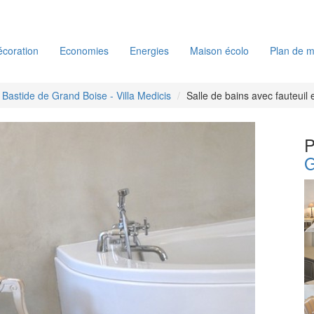
coration
Economies
Energies
Maison écolo
Plan de m
 Bastide de Grand Boise - Villa Medicis
Salle de bains avec fauteuil 
P
G