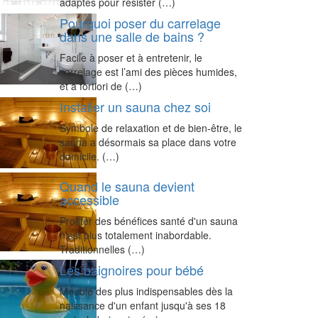
adaptés pour résister (…)
Pourquoi poser du carrelage
dans une salle de bains ?
Facile à poser et à entretenir, le
carrelage est l’ami des pièces humides,
et à fortiori de (…)
Installer un sauna chez soi
Symbole de relaxation et de bien-être, le
sauna a désormais sa place dans votre
domicile. (…)
Quand le sauna devient
accessible
Profiter des bénéfices santé d'un sauna
n'est plus totalement inabordable.
Traditionnelles (…)
Les baignoires pour bébé
Meuble des plus indispensables dès la
naissance d'un enfant jusqu'à ses 18