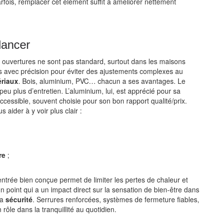
arfois, remplacer cet élément suffit à améliorer nettement
lancer
s ouvertures ne sont pas standard, surtout dans les maisons
es avec précision pour éviter des ajustements complexes au
riaux
. Bois, aluminium, PVC… chacun a ses avantages. Le
u plus d’entretien. L’aluminium, lui, est apprécié pour sa
accessible, souvent choisie pour son bon rapport qualité/prix.
 aider à y voir plus clair :
re
;
’entrée bien conçue permet de limiter les pertes de chaleur et
 un point qui a un impact direct sur la sensation de bien-être dans
la
sécurité
. Serrures renforcées, systèmes de fermeture fiables,
rôle dans la tranquillité au quotidien.