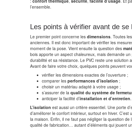
:
confort thermique
,
sécurité
,
facilité d’usage
. Et p
l’ensemble.
Les points à vérifier avant de se 
Le premier point concerne les
dimensions
. Toutes le
anciennes. Il est donc important de vérifier les mesur
moment de la pose. Vient ensuite la question des
maté
bois apporte un aspect chaleureux, mais demande un pe
durabilité et sa résistance. Le PVC reste une solution 
Avant de faire votre choix, quelques points peuvent vous
vérifier les dimensions exactes de l’ouverture ;
comparer les
performances d’isolation
;
choisir un matériau adapté à votre usage ;
s’assurer de la
qualité du système de fermetu
anticiper la facilité d’
installation et d’entretien
.
L’isolation
est aussi un critère essentiel. Une porte d
d’améliorer le confort intérieur, surtout en hiver. C’est
la maison. Enfin, il ne faut pas négliger la question de 
qualité de fabrication… autant d’éléments qui jouent un 