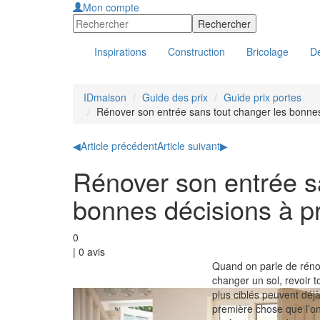
Mon compte
Inspirations
Construction
Bricolage
Dé
IDmaison
Guide des prix
Guide prix portes
Rénover son entrée sans tout changer les bonnes
◀
Article précédent
Article suivant
▶
Rénover son entrée s
bonnes décisions à p
0
|
0
avis
Quand on parle de rénov
changer un sol, revoir 
plus ciblés peuvent déjà
première chose que l’on 