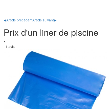
Toggl
naviga
◀
Article précédent
Article suivant
▶
Prix d'un liner de piscine
5
|
1
avis