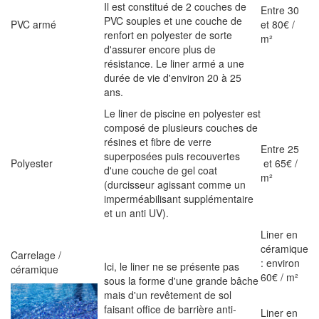
Il est constitué de 2 couches de
Entre 30
PVC souples et une couche de
PVC armé
et 80€ /
renfort en polyester de sorte
m²
d'assurer encore plus de
résistance. Le liner armé a une
durée de vie d'environ 20 à 25
ans.
Le liner de piscine en polyester est
composé de plusieurs couches de
résines et fibre de verre
Entre 25
superposées puis recouvertes
Polyester
et 65€ /
d'une couche de gel coat
m²
(durcisseur agissant comme un
imperméabilisant supplémentaire
et un anti UV).
Liner en
céramique
Carrelage /
: environ
Ici, le liner ne se présente pas
céramique
60€ / m²
sous la forme d'une grande bâche
mais d'un revêtement de sol
faisant office de barrière anti-
Liner en