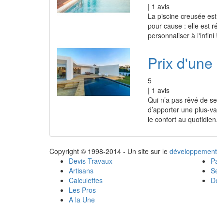
|
1
avis
La piscine creusée est 
pour cause : elle est r
personnaliser à l'infini
Prix d'une
5
|
1
avis
Qui n’a pas rêvé de se
d’apporter une plus-val
le confort au quotidien
Copyright © 1998-2014 - Un site sur le
développement
Devis Travaux
Pa
Artisans
Se
Calculettes
Dé
Les Pros
A la Une