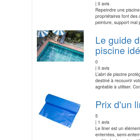
|
0
avis
Repeindre une piscin
propriétaires font des 
peinture, support mal 
Le guide d'
piscine idé
0
|
0
avis
L’abri de piscine protè
destiné à recouvrir votr
agréable à utiliser. 
Prix d'un l
5
|
1
avis
Le liner est un élément
enterrées, semi-enterr