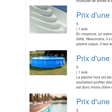
multitude de sortes si 
Prix d'une
5
|
1
avis
En moyenne, on estime 
000€. Néanmoins, il s’a
piscine coque, il faut
Prix d'une 
5
|
1
avis
La piscine hors sol est
souhaitant profiter de
est donc moins chère 
Prix d'une
5