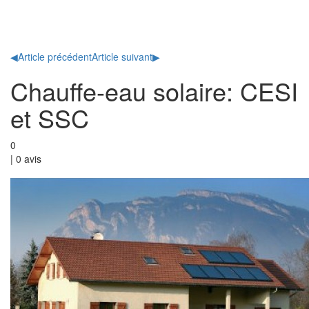
Toggl
naviga
◀
Article précédent
Article suivant
▶
Chauffe-eau solaire: CESI
et SSC
0
|
0
avis